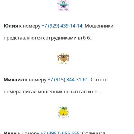
Юлия
к номеру
+7 (929) 439-14-14
: Мошенники,
представляются сотрудниками втб б...
Михаил
к номеру
+7 (915) 844-31-61
: С этого
номера писал мошенник по ватсап и сп...
Иван
к номеру
+7 (3952) 655-655
: Отличная