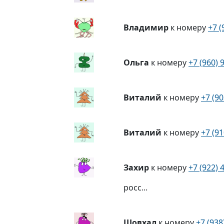
Владимир
к номеру
+7 (
Ольга
к номеру
+7 (960) 
Виталий
к номеру
+7 (90
Виталий
к номеру
+7 (91
Захир
к номеру
+7 (922) 
росс...
Шовхал
к номеру
+7 (938