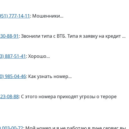
951) 777-14-11
: Мошенники...
930-88-91
: Звонили типа с ВТБ. Типа я заявку на кредит ...
3) 887-51-41
: Хорошо...
0) 985-04-46
: Как узнать номер...
423-08-88
: С этого номера приходят угрозы о тероре
) 003-00-72
: Мой номер и я не работаю в луне сервис вы