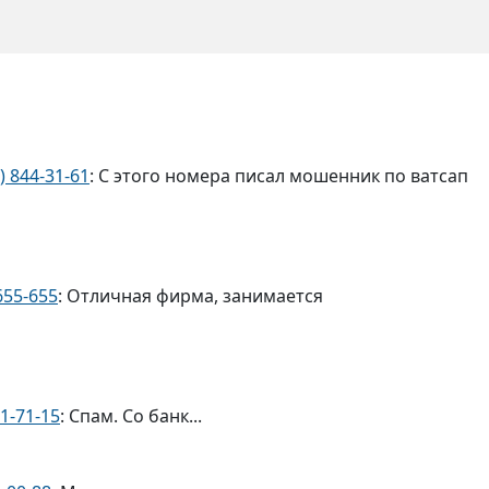
) 844-31-61
: С этого номера писал мошенник по ватсап
655-655
: Отличная фирма, занимается
61-71-15
: Спам. Со банк...