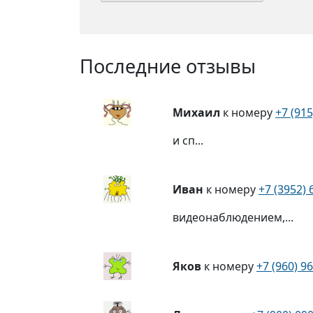
Последние отзывы
Михаил
к номеру
+7 (915
и сп...
Иван
к номеру
+7 (3952) 
видеонаблюдением,...
Яков
к номеру
+7 (960) 9