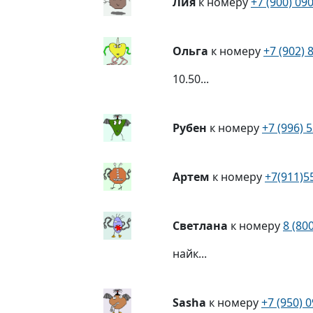
Лия
к номеру
+7 (900) 09
Ольга
к номеру
+7 (902) 
10.50...
Рубен
к номеру
+7 (996) 
Артем
к номеру
+7(911)5
Светлана
к номеру
8 (80
найк...
Sasha
к номеру
+7 (950) 